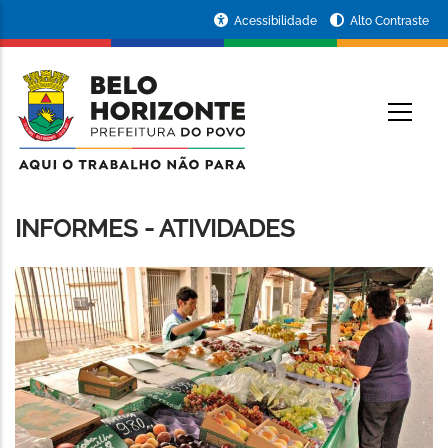
Pular
Portal
Acessibilidade
Alto Contraste
para
da
o
conteúdo
Prefeitura
O
principal
de
Belo
INFORMES - ATIVIDADES
Horizonte