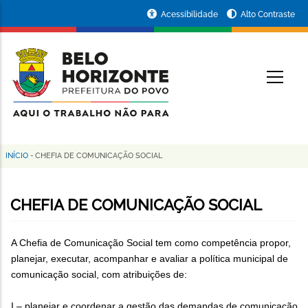
Pular
Portal
Acessibilidade
Alto Contraste
para
da
o
conteúdo
Prefeitura
O
principal
de
Belo
Horizonte
INÍCIO
-
CHEFIA DE COMUNICAÇÃO SOCIAL
Trilha
de
CHEFIA DE COMUNICAÇÃO SOCIAL
navegação
A Chefia de Comunicação Social tem como competência propor,
planejar, executar, acompanhar e avaliar a política municipal de
comunicação social, com atribuições de:
I – planejar e coordenar a gestão das demandas de comunicação