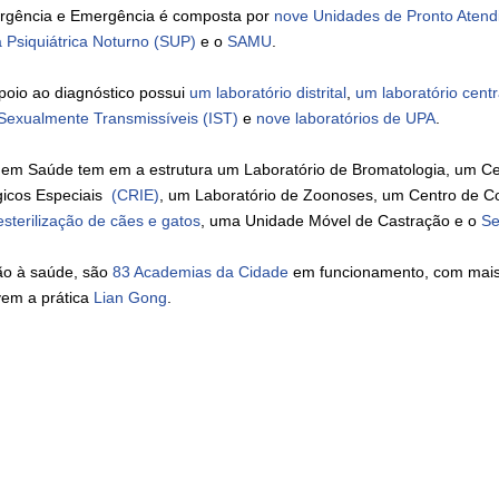
Urgência e Emergência é composta por
nove Unidades de Pronto Atend
 Psiquiátrica Noturno (SUP)
e o
SAMU
.
poio ao diagnóstico possui
um laboratório distrital
,
um laboratório centr
Sexualmente Transmissíveis (IST)
e
nove laboratórios de UPA
.
a em Saúde tem em a estrutura um Laboratório de Bromatologia, um C
gicos Especiais
(CRIE)
, um Laboratório de Zoonoses, um Centro de C
esterilização de cães e gatos
, uma Unidade Móvel de Castração e o
Se
o à saúde, são
83 Academias da Cidade
em funcionamento, com mais d
em a prática
Lian Gong
.
IMIR
NA