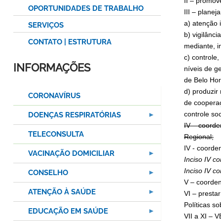
II – promov
OPORTUNIDADES DE TRABALHO
III – planej
a) atenção 
SERVIÇOS
b) vigilânci
CONTATO | ESTRUTURA
mediante, i
c) controle
INFORMAÇÕES
níveis de g
de Belo Hor
d) produzir
CORONAVÍRUS
de cooperaç
controle soc
DOENÇAS RESPIRATÓRIAS
IV – coorde
TELECONSULTA
Regional;
IV - coorde
VACINAÇÃO DOMICILIAR
Inciso IV c
Inciso IV c
CONSELHO
V – coorden
ATENÇÃO À SAÚDE
VI – presta
Políticas s
EDUCAÇÃO EM SAÚDE
VII a XI –