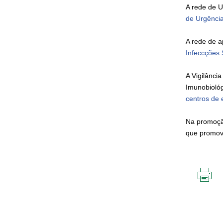
A rede de 
de Urgência
A rede de a
Infeccções 
A Vigilânci
Imunobioló
centros de 
Na promoçã
que promov
IMPR
ESTA
PÁGI