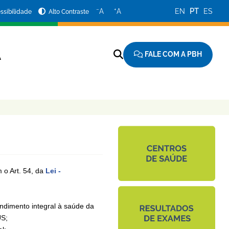
−
+
A
A
EN
PT
ES
ssibilidade
Alto Contraste
FALE COM A PBH
A
 o Art. 54, da
Lei -
endimento integral à saúde da
US;