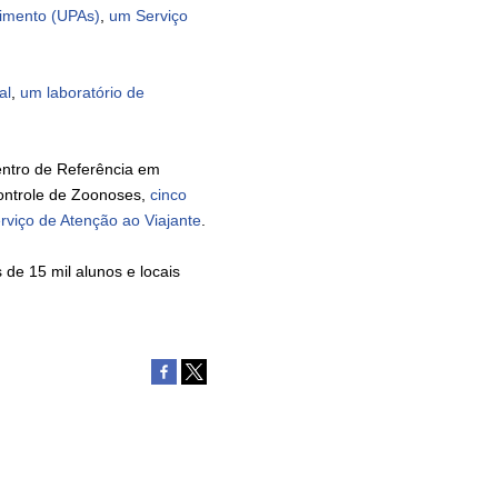
imento (UPAs)
,
um Serviço
al
,
um laboratório de
entro de Referência em
ontrole de Zoonoses,
cinco
rviço de Atenção ao Viajante
.
e 15 mil alunos e locais