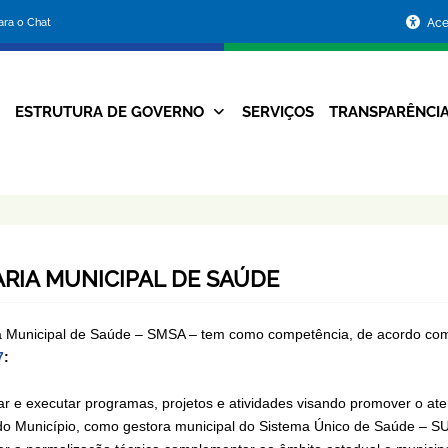
Portal
para o Chat
Ace
da
Prefeitura
ESTRUTURA DE GOVERNO
SERVIÇOS
TRANSPARÊNCI
Navegação
de
Principal
Belo
Horizonte
RIA MUNICIPAL DE SAÚDE
a Municipal de Saúde – SMSA – tem como competência, de acordo com
7
:
ar e executar programas, projetos e atividades visando promover o at
o Município, como gestora municipal do Sistema Único de Saúde – S