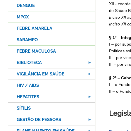
XII - coord
DENGUE
de Saúde B
MPOX
Inciso XII a
Inciso XII c
FEBRE AMARELA
§ 1º – Int
SARAMPO
I – por sup
FEBRE MACULOSA
Políticas s
II – por vi
BIBLIOTECA
III – por vi
VIGILÂNCIA EM SAÚDE
§ 2º – Cab
I – o Fundo
HIV / AIDS
II – o Fund
HEPATITES
SÍFILIS
Legisl
GESTÃO DE PESSOAS