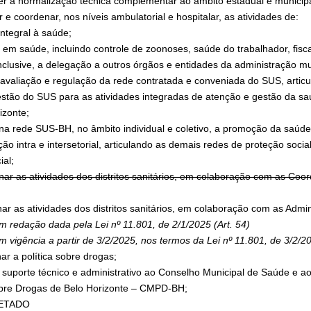
er a normalização técnica complementar ao âmbito estadual e municipa
ar e coordenar, nos níveis ambulatorial e hospitalar, as atividades de:
integral à saúde;
a em saúde, incluindo controle de zoonoses, saúde do trabalhador, fiscal
nclusive, a delegação a outros órgãos e entidades da administração mu
, avaliação e regulação da rede contratada e conveniada do SUS, artic
estão do SUS para as atividades integradas de atenção e gestão da sa
izonte;
 na rede SUS-BH, no âmbito individual e coletivo, a promoção da saúd
ão intra e intersetorial, articulando as demais redes de proteção socia
ial;
nar as atividades dos distritos sanitários, em colaboração com as Co
nar as atividades dos distritos sanitários, em colaboração com as Admi
om redação dada pela Lei nº 11.801, de 2/1/2025 (Art. 54)
om vigência a partir de 3/2/2025, nos termos da Lei nº 11.801, de 3/2/20
ar a política sobre drogas;
r suporte técnico e administrativo ao Conselho Municipal de Saúde e a
obre Drogas de Belo Horizonte – CMPD-BH;
 VETADO