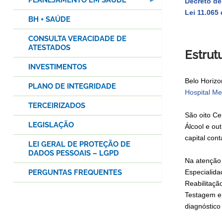
PLANEJAMENTO EM SAÚDE
Decreto d
Lei 11.065
BH + SAÚDE
CONSULTA VERACIDADE DE
ATESTADOS
Estrutu
INVESTIMENTOS
Belo Horiz
PLANO DE INTEGRIDADE
Hospital Me
TERCEIRIZADOS
São oito C
LEGISLAÇÃO
Álcool e out
capital con
LEI GERAL DE PROTEÇÃO DE
DADOS PESSOAIS – LGPD
Na atenção 
PERGUNTAS FREQUENTES
Especialid
Reabilitaç
Testagem e
diagnóstic