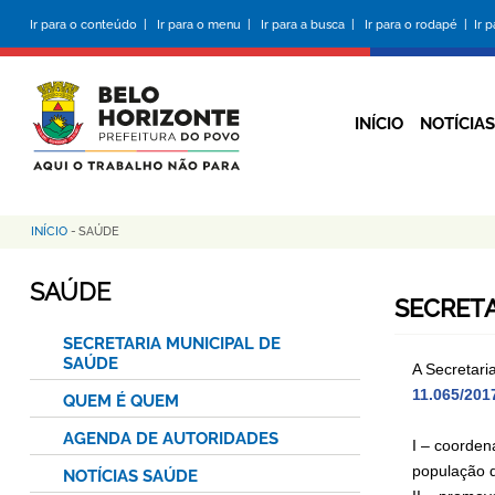
Pular
Ir para o conteúdo |
Ir para o menu |
Ir para a busca |
Ir para o rodapé |
Ir 
para
o
conteúdo
principal
INÍCIO
NOTÍCIAS
INÍCIO
-
SAÚDE
Trilha
de
SAÚDE
SECRETA
navegação
SECRETARIA MUNICIPAL DE
SAÚDE
A Secretari
11.065/201
QUEM É QUEM
AGENDA DE AUTORIDADES
I – coorden
população d
NOTÍCIAS SAÚDE