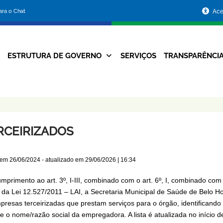
Portal
para o Chat
Ace
da
Prefeitura
ESTRUTURA DE GOVERNO
SERVIÇOS
TRANSPARÊNCI
Navegação
de
Principal
Belo
Horizonte
RCEIRIZADOS
 em
26/06/2024
- atualizado em
29/06/2026 | 16:34
primento ao art. 3º, I-III, combinado com o art. 6º, I, combinado com o a
º da Lei 12.527/2011 – LAI, a Secretaria Municipal de Saúde de Belo H
presas terceirizadas que prestam serviços para o órgão, identificand
e o nome/razão social da empregadora. A lista é atualizada no início d