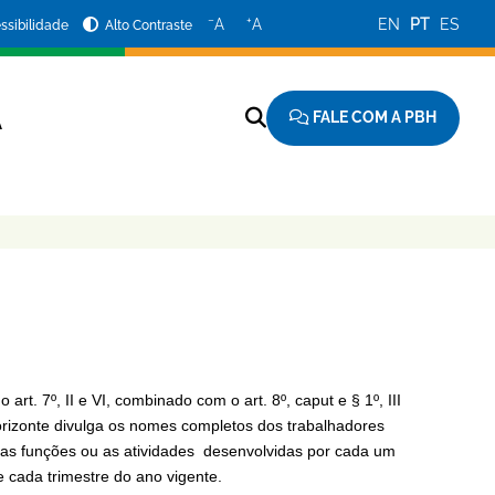
−
+
A
A
EN
PT
ES
ssibilidade
Alto Contraste
FALE COM A PBH
A
rt. 7º, II e VI, combinado com o art. 8º, caput e § 1º, III
orizonte divulga os nomes completos dos trabalhadores
o as funções ou as atividades desenvolvidas por cada um
e cada trimestre do ano vigente.