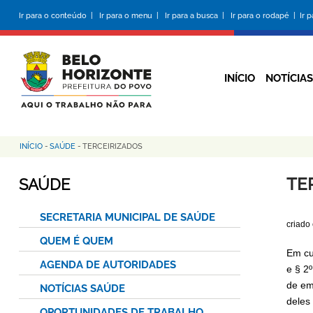
Pular
Ir para o conteúdo |
Ir para o menu |
Ir para a busca |
Ir para o rodapé |
Ir 
para
o
conteúdo
principal
INÍCIO
NOTÍCIAS
INÍCIO
-
SAÚDE
-
TERCEIRIZADOS
Trilha
de
TE
SAÚDE
navegação
SECRETARIA MUNICIPAL DE SAÚDE
criado
QUEM É QUEM
Em cum
AGENDA DE AUTORIDADES
e § 2
de em
NOTÍCIAS SAÚDE
deles 
OPORTUNIDADES DE TRABALHO