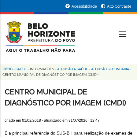
Pular
Portal
Acessibilidade
Alto Contraste
para
da
o
conteúdo
Prefeitura
O
principal
de
Belo
Horizonte
INÍCIO
-
SAÚDE
-
INFORMACOES
-
ATENÇÃO A SAÚDE
-
ATENÇÃO SECUNDÁRIA
-
Trilha
CENTRO MUNICIPAL DE DIAGNÓSTICO POR IMAGEM (CMDI)
de
CENTRO MUNICIPAL DE
navegação
DIAGNÓSTICO POR IMAGEM (CMDI)
criado em
01/02/2018
- atualizado em
31/07/2026 | 12:47
É a principal referência do SUS-BH para realização de exames de