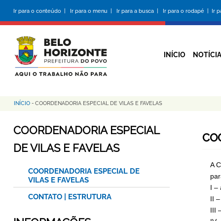
Pular
Ir para o conteúdo |
Ir para o menu |
Ir para a busca |
Ir para o rodapé |
Ir 
para
o
conteúdo
principal
INÍCIO
NOTÍCI
INÍCIO
-
COORDENADORIA ESPECIAL DE VILAS E FAVELAS
Trilha
de
COORDENADORIA ESPECIAL
COO
navegação
DE VILAS E FAVELAS
A C
COORDENADORIA ESPECIAL DE
par
VILAS E FAVELAS
I –
CONTATO | ESTRUTURA
II 
III