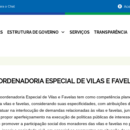
Portal
para o Chat
Ace
da
Prefeitura
AS
ESTRUTURA DE GOVERNO
SERVIÇOS
TRANSPARÊNCIA
Navegação
de
Principal
Belo
Horizonte
RDENADORIA ESPECIAL DE VILAS E FAVE
oordenadoria Especial de Vilas e Favelas tem como competência planej
a vilas e favelas, considerando suas especificidades, com atribuições 
 atuar na interlocução de demandas relacionadas às vilas e favelas, ju
– propor aperfeiçoamento na execução de políticas públicas de interess
 – promover a participação social dos moradores das vilas e favelas no