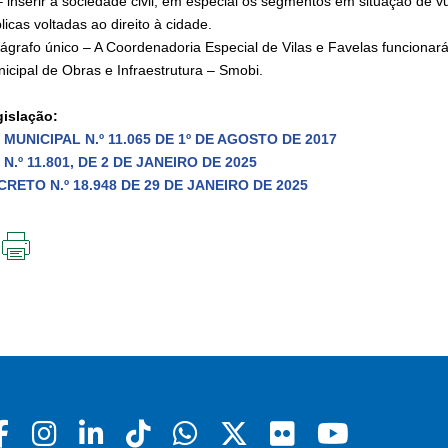
– inserir a sociedade civil, em especial os segmentos em situação de vu
licas voltadas ao direito à cidade.
ágrafo único – A Coordenadoria Especial de Vilas e Favelas funcionará
icipal de Obras e Infraestrutura – Smobi.
islação:
I MUNICIPAL N.º 11.065 DE 1º DE AGOSTO DE 2017
 N.º 11.801, DE 2 DE JANEIRO DE 2025
CRETO N.º 18.948 DE 29 DE JANEIRO DE 2025
IMPRIMIR
ESTA
PÁGINA
Facebook
Instagram
Linkedin
Tiktok
Whatsapp
X
Flickr
Youtu