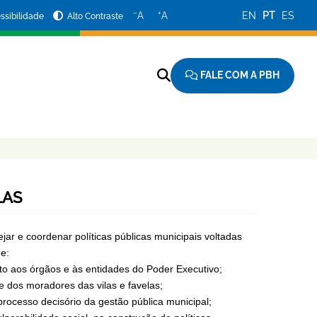
−
+
A
A
EN
PT
ES
ssibilidade
Alto Contraste
FALE COM A PBH
LAS
ar e coordenar políticas públicas municipais voltadas
de:
nto aos órgãos e às entidades do Poder Executivo;
e dos moradores das vilas e favelas;
 processo decisório da gestão pública municipal;