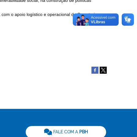
lnerabilidade social, na construção de políticas
 com o apoio logístico e operacional da Secretaria
be
FALE COM A
PBH