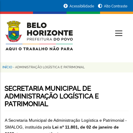
Pular
Portal
Acessibilidade
Alto Contraste
para
da
o
conteúdo
Prefeitura
O
principal
de
Belo
Horizonte
INÍCIO
-
ADMINISTRAÇÃO LOGÍSTICA E PATRIMONIAL
Trilha
de
SECRETARIA MUNICIPAL DE
navegação
ADMINISTRAÇÃO LOGÍSTICA E
PATRIMONIAL
A Secretaria Municipal de Administração Logística e Patrimonial -
SMALOG, instituída pela
Lei nº 11.801, de 02 de janeiro de