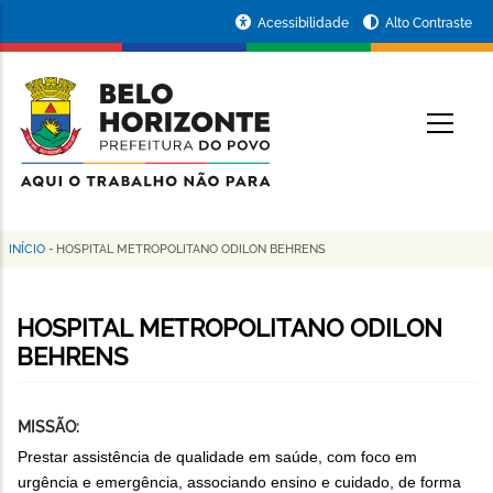
Pular
Portal
Acessibilidade
Alto Contraste
para
da
o
conteúdo
Prefeitura
O
principal
de
Belo
Horizonte
INÍCIO
-
HOSPITAL METROPOLITANO ODILON BEHRENS
Trilha
de
HOSPITAL METROPOLITANO ODILON
navegação
BEHRENS
MISSÃO:
Prestar assistência de qualidade em saúde, com foco em
urgência e emergência, associando ensino e cuidado, de forma