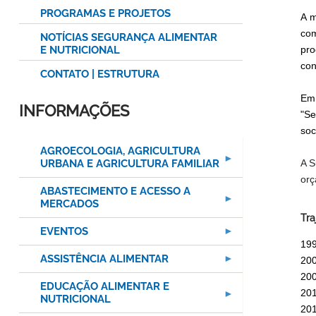
PROGRAMAS E PROJETOS
A m
com
NOTÍCIAS SEGURANÇA ALIMENTAR
E NUTRICIONAL
pro
con
CONTATO | ESTRUTURA
Em 
INFORMAÇÕES
"Se
soc
AGROECOLOGIA, AGRICULTURA
URBANA E AGRICULTURA FAMILIAR
A S
orç
ABASTECIMENTO E ACESSO A
MERCADOS
Tra
EVENTOS
199
ASSISTÊNCIA ALIMENTAR
200
200
EDUCAÇÃO ALIMENTAR E
201
NUTRICIONAL
201