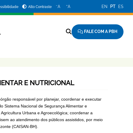
−
+
A
A
EN
PT
ES
ssibilidade
Alto Contraste
FALE COM A PBH
A
MENTAR E NUTRICIONAL
 órgão responsável por planejar, coordenar e executar
o do Sistema Nacional de Segurança Alimentar e
de Agricultura Urbana e Agroecológica; coordenar a
isem ao atendimento dos públicos assistidos, por meio
rizonte (CAISAN-BH).