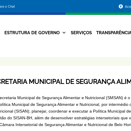
Portal
para o Chat
Ace
da
Prefeitura
ESTRUTURA DE GOVERNO
SERVIÇOS
TRANSPARÊNCI
Navegação
de
Principal
Belo
Horizonte
CRETARIA MUNICIPAL DE SEGURANÇA ALI
ecretaria Municipal de Segurança Alimentar e Nutricional (SMSAN) é o
olítica Municipal de Segurança Alimentar e Nutricional, por intermédi
ricional (SISAN); planejar, coordenar e executar a Política Municipal 
tão do SISAN-BH, além de desenvolver estratégias intersetoriais que v
Câmara Intersetorial de Segurança Alimentar e Nutricional de Belo Ho