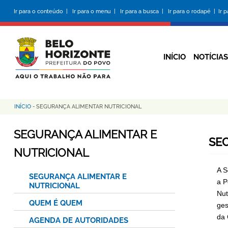
Pular
Ir para o conteúdo |
Ir para o menu |
Ir para a busca |
Ir para o rodapé |
Ir 
para
o
conteúdo
principal
INÍCIO
NOTÍCIAS
INÍCIO
-
SEGURANÇA ALIMENTAR NUTRICIONAL
Trilha
de
SEGURANÇA ALIMENTAR E
SE
navegação
NUTRICIONAL
A S
SEGURANÇA ALIMENTAR E
a P
NUTRICIONAL
Nut
QUEM É QUEM
ges
da 
AGENDA DE AUTORIDADES