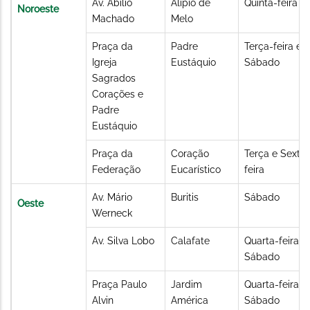
Av. Abílio
Alípio de
Quinta-feira
Noroeste
Machado
Melo
Praça da
Padre
Terça-feira e
Igreja
Eustáquio
Sábado
Sagrados
Corações e
Padre
Eustáquio
Praça da
Coração
Terça e Sexta-
Federação
Eucarístico
feira
Av. Mário
Buritis
Sábado
Oeste
Werneck
Av. Silva Lobo
Calafate
Quarta-feira e
Sábado
Praça Paulo
Jardim
Quarta-feira e
Alvin
América
Sábado