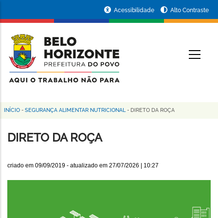
Pular
Portal
Acessibilidade
Alto Contraste
para
da
o
conteúdo
Prefeitura
O
principal
de
Belo
Horizonte
INÍCIO
-
SEGURANÇA ALIMENTAR NUTRICIONAL
-
DIRETO DA ROÇA
Trilha
de
DIRETO DA ROÇA
navegação
criado em
09/09/2019
- atualizado em
27/07/2026 | 10:27