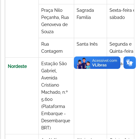
Praça Nilo
Sagrada
Sexta-feira e
Peçanha, Rua
Família
sábado
Genoveva de
Souza
Rua
Santa Inês
Segunda e
Contagem
Quinta-feira
Estação São
São Gabriel
Quinta-feira
Nordeste
Gabriel,
Avenida
Cristiano
Machado, n.º
5.600
(Plataforma
Embarque -
Desembarque
BRT)