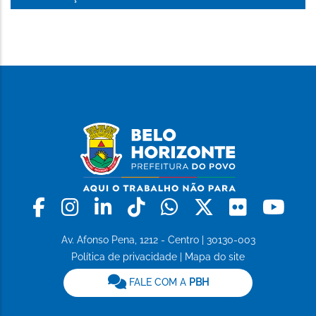
Facebook
Instagram
Linkedin
Tiktok
Whatsapp
X
Flickr
Yo
Av. Afonso Pena, 1212 - Centro | 30130-003
Política de privacidade
|
Mapa do site
FALE COM A
PBH