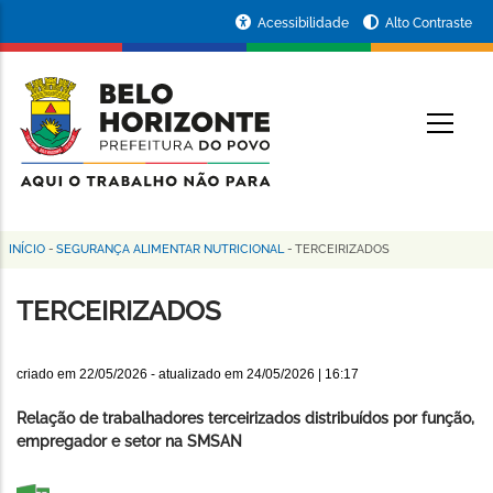
Pular
Portal
Acessibilidade
Alto Contraste
para
da
o
conteúdo
Prefeitura
O
principal
de
Belo
Horizonte
INÍCIO
-
SEGURANÇA ALIMENTAR NUTRICIONAL
-
TERCEIRIZADOS
Trilha
de
TERCEIRIZADOS
navegação
criado em
22/05/2026
- atualizado em
24/05/2026 | 16:17
Relação de trabalhadores terceirizados distribuídos por função,
empregador e setor na SMSAN