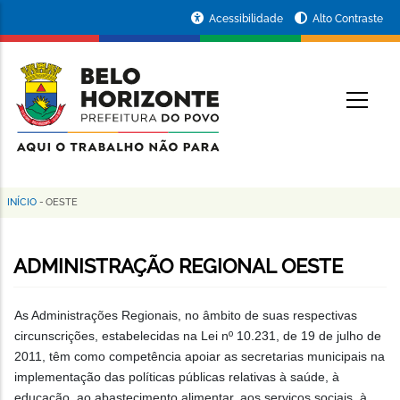
Pular
Portal
Acessibilidade
Alto Contraste
para
da
o
conteúdo
Prefeitura
O
principal
de
Belo
Horizonte
INÍCIO
-
OESTE
Trilha
de
ADMINISTRAÇÃO REGIONAL OESTE
navegação
As Administrações Regionais, no âmbito de suas respectivas
circunscrições, estabelecidas na Lei nº 10.231, de 19 de julho de
2011, têm como competência apoiar as secretarias municipais na
implementação das políticas públicas relativas à saúde, à
educação, ao abastecimento alimentar, aos serviços sociais, à