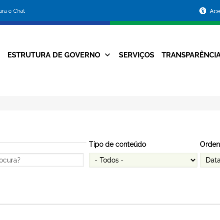
Portal
para o Chat
Ace
da
Prefeitura
ESTRUTURA DE GOVERNO
SERVIÇOS
TRANSPARÊNCI
Navegação
de
Principal
Belo
Horizonte
Tipo de conteúdo
Orden