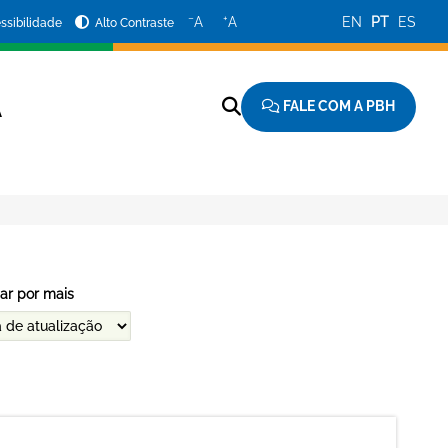
−
+
A
A
EN
PT
ES
ssibilidade
Alto Contraste
FALE COM A PBH
A
ar por mais