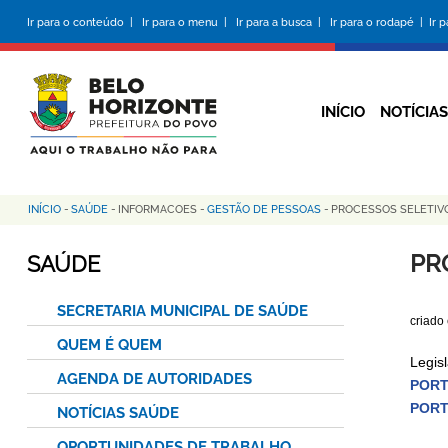
Pular
Ir para o conteúdo |
Ir para o menu |
Ir para a busca |
Ir para o rodapé |
Ir 
para
o
conteúdo
principal
INÍCIO
NOTÍCIAS
INÍCIO
-
SAÚDE
-
INFORMACOES
-
GESTÃO DE PESSOAS
-
PROCESSOS SELETIV
Trilha
de
PR
SAÚDE
navegação
SECRETARIA MUNICIPAL DE SAÚDE
criado
QUEM É QUEM
Legis
AGENDA DE AUTORIDADES
PORT
PORT
NOTÍCIAS SAÚDE
OPORTUNIDADES DE TRABALHO