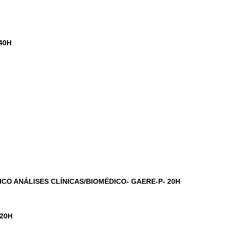
40H
CO ANÁLISES CLÍNICAS/BIOMÉDICO- GAERE-P- 20H
 20H