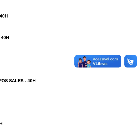
 40H
 40H
OS SALES - 40H
H