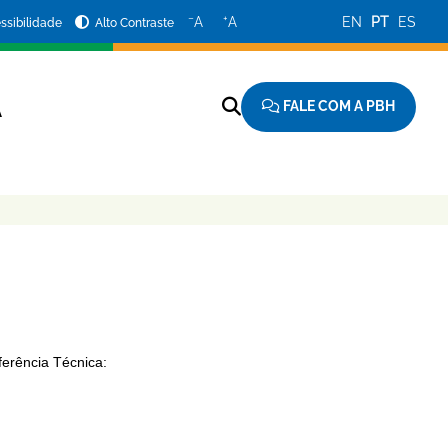
−
+
A
A
EN
PT
ES
ssibilidade
Alto Contraste
FALE COM A PBH
A
ferência Técnica: