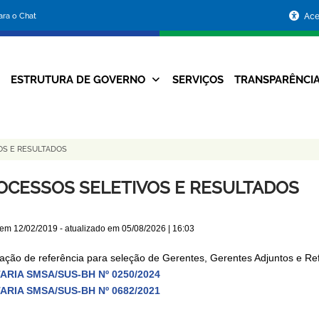
Portal
para o Chat
Ace
da
Prefeitura
ESTRUTURA DE GOVERNO
SERVIÇOS
TRANSPARÊNCI
Navegação
de
Principal
Belo
OS E RESULTADOS
Horizonte
OCESSOS SELETIVOS E RESULTADOS
 em
12/02/2019
- atualizado em
05/08/2026 | 16:03
lação de referência para seleção de Gerentes, Gerentes Adjuntos e Re
ARIA SMSA/SUS-BH Nº 0250/2024
ARIA SMSA/SUS-BH Nº 0682/2021