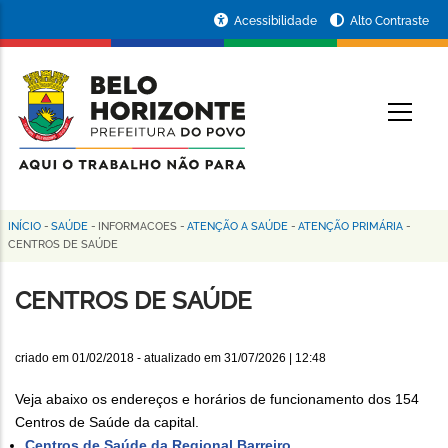
Pular
Portal
Acessibilidade
Alto Contraste
para
da
o
conteúdo
Prefeitura
O
principal
de
Belo
Horizonte
INÍCIO
-
SAÚDE
-
INFORMACOES
-
ATENÇÃO A SAÚDE
-
ATENÇÃO PRIMÁRIA
-
Trilha
CENTROS DE SAÚDE
de
CENTROS DE SAÚDE
navegação
criado em
01/02/2018
- atualizado em
31/07/2026 | 12:48
Veja abaixo os endereços e horários de funcionamento dos 154
Centros de Saúde da capital.
Centros de Saúde da Regional Barreiro