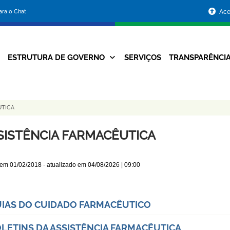
Portal
para o Chat
Ace
da
Prefeitura
ESTRUTURA DE GOVERNO
SERVIÇOS
TRANSPARÊNCI
Navegação
de
Principal
Belo
UTICA
Horizonte
SISTÊNCIA FARMACÊUTICA
 em
01/02/2018
- atualizado em
04/08/2026 | 09:00
IAS DO CUIDADO FARMACÊUTICO
LETINS DA ASSISTÊNCIA FARMACÊUTICA