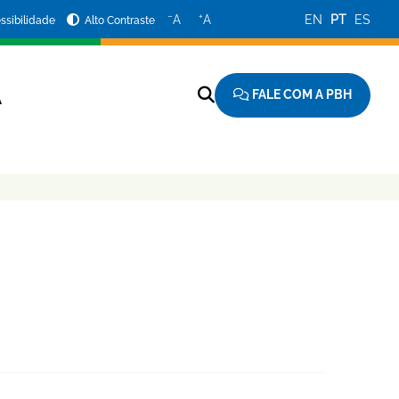
−
+
A
A
EN
PT
ES
ssibilidade
Alto Contraste
FALE COM A PBH
A