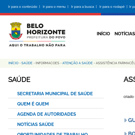
Pular
Ir para o conteúdo |
Ir para o menu |
Ir para a busca |
Ir para o rodapé |
Ir 
para
o
conteúdo
principal
INÍCIO
NOTÍCIAS
INÍCIO
-
SAÚDE
-
INFORMACOES
-
ATENÇÃO A SAÚDE
-
ASSISTÊNCIA FARMACÊ
Trilha
de
AS
SAÚDE
navegação
SECRETARIA MUNICIPAL DE SAÚDE
criado
QUEM É QUEM
AGENDA DE AUTORIDADES
GU
NOTÍCIAS SAÚDE
BO
OPORTUNIDADES DE TRABALHO