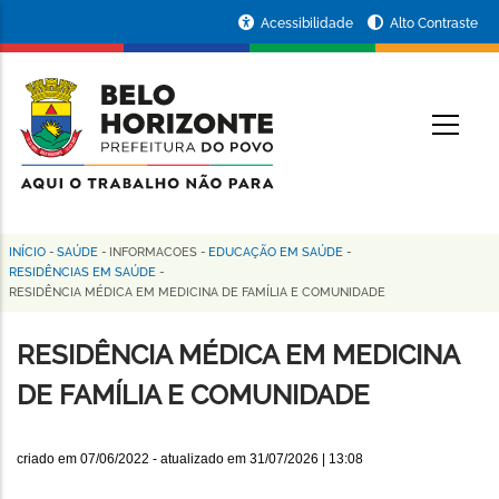
Pular
Portal
Acessibilidade
Alto Contraste
para
da
o
conteúdo
Prefeitura
O
principal
de
Belo
Horizonte
INÍCIO
-
SAÚDE
-
INFORMACOES
-
EDUCAÇÃO EM SAÚDE
-
Trilha
RESIDÊNCIAS EM SAÚDE
-
RESIDÊNCIA MÉDICA EM MEDICINA DE FAMÍLIA E COMUNIDADE
de
navegação
RESIDÊNCIA MÉDICA EM MEDICINA
DE FAMÍLIA E COMUNIDADE
criado em
07/06/2022
- atualizado em
31/07/2026 | 13:08