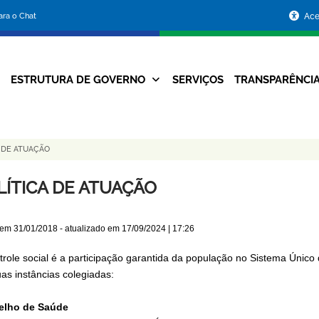
Portal
para o Chat
Ace
da
Prefeitura
ESTRUTURA DE GOVERNO
SERVIÇOS
TRANSPARÊNCI
Navegação
de
Principal
Belo
 DE ATUAÇÃO
Horizonte
LÍTICA DE ATUAÇÃO
 em
31/01/2018
- atualizado em
17/09/2024 | 17:26
trole social é a participação garantida da população no Sistema Único d
as instâncias colegiadas:
elho de Saúde