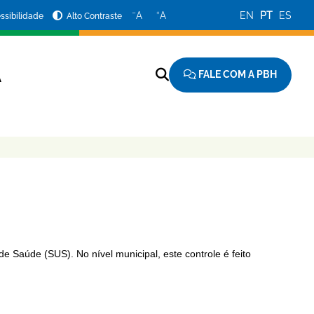
−
+
A
A
EN
PT
ES
ssibilidade
Alto Contraste
FALE COM A PBH
A
e Saúde (SUS). No nível municipal, este controle é feito