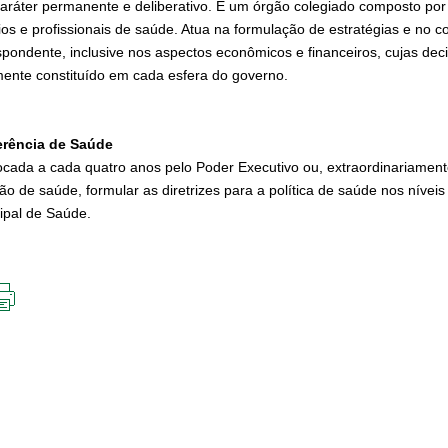
aráter permanente e deliberativo. É um órgão colegiado composto por 
ios e profissionais de saúde. Atua na formulação de estratégias e no c
spondente, inclusive nos aspectos econômicos e financeiros, cujas de
mente constituído em cada esfera do governo.
rência de Saúde
cada a cada quatro anos pelo Poder Executivo ou, extraordinariamente
ção de saúde, formular as diretrizes para a política de saúde nos níve
ipal de Saúde.
IMPRIMIR
ESTA
PÁGINA