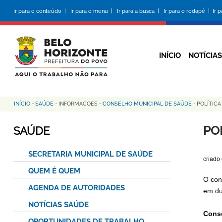
Pular
Ir para o conteúdo |
Ir para o menu |
Ir para a busca |
Ir para o rodapé |
Ir 
para
o
conteúdo
principal
INÍCIO
NOTÍCIAS
INÍCIO
-
SAÚDE
-
INFORMACOES
-
CONSELHO MUNICIPAL DE SAÚDE
-
POLÍTICA
Trilha
de
PO
SAÚDE
navegação
SECRETARIA MUNICIPAL DE SAÚDE
criado
QUEM É QUEM
O con
AGENDA DE AUTORIDADES
em du
NOTÍCIAS SAÚDE
Cons
OPORTUNIDADES DE TRABALHO