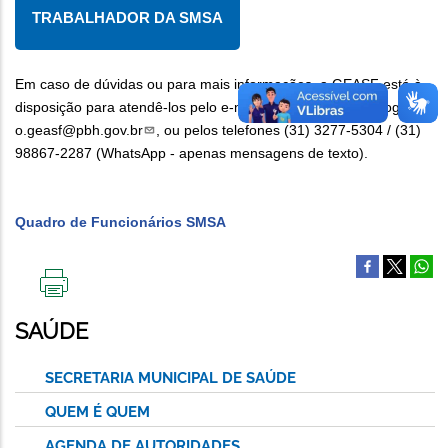
TRABALHADOR DA SMSA
Em caso de dúvidas ou para mais informações, a GEASF está à
disposição para atendê-los pelo e-mail:
acollhimentopsicologic
o.geasf@pbh.gov.br
, ou pelos telefones (31) 3277-5304 / (31)
98867-2287 (WhatsApp - apenas mensagens de texto).
Quadro de Funcionários SMSA
IMPRIMIR
ESTA
SAÚDE
PÁGINA
SECRETARIA MUNICIPAL DE SAÚDE
QUEM É QUEM
AGENDA DE AUTORIDADES