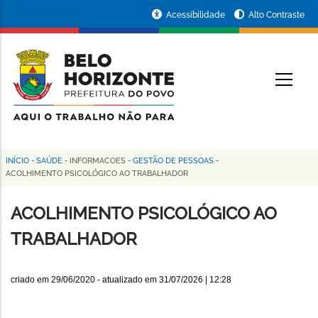
Pular
Portal
Acessibilidade
Alto Contraste
para
da
o
conteúdo
Prefeitura
O
principal
de
Belo
Horizonte
INÍCIO
-
SAÚDE
-
INFORMACOES
-
GESTÃO DE PESSOAS
-
Trilha
ACOLHIMENTO PSICOLÓGICO AO TRABALHADOR
de
ACOLHIMENTO PSICOLÓGICO AO
navegação
TRABALHADOR
criado em
29/06/2020
- atualizado em
31/07/2026 | 12:28