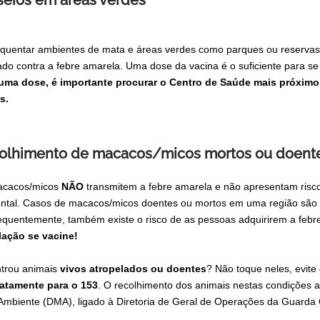
seios em áreas verdes
equentar ambientes de mata e áreas verdes como parques ou reservas e
ado contra a febre amarela. Uma dose da vacina é o suficiente para s
ma dose, é importante procurar o Centro de Saúde mais próximo e
s.
olhimento de macacos/micos mortos ou doent
acacos/micos
NÃO
transmitem a febre amarela e não apresentam risco
ntal. Casos de macacos/micos doentes ou mortos em uma região são s
quentemente, também existe o risco de as pessoas adquirirem a febr
ação se vacine!
trou animais
vivos atropelados ou doentes
? Não toque neles, evite
atamente para o 153
. O recolhimento dos animais nestas condições
Ambiente (DMA), ligado à Diretoria de Geral de Operações da Guarda Ci