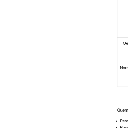
Oe
Nor
Quem 
Pess
Pes