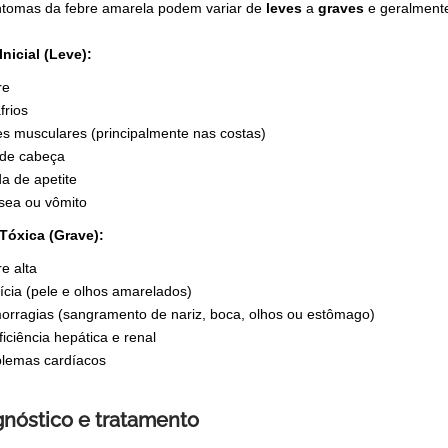
ntomas da febre amarela podem variar de
leves
a
graves
e geralment
Inicial (Leve):
re
frios
s musculares (principalmente nas costas)
 de cabeça
a de apetite
sea ou vômito
Tóxica (Grave):
e alta
rícia (pele e olhos amarelados)
rragias (sangramento de nariz, boca, olhos ou estômago)
ficiência hepática e renal
blemas cardíacos
gnóstico e tratamento