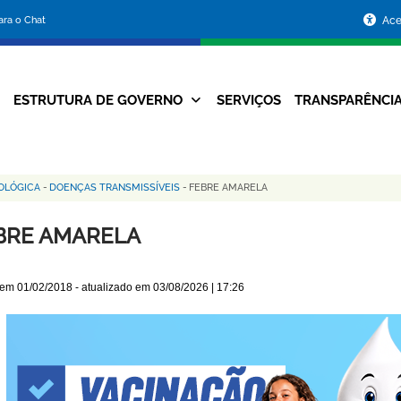
Portal
para o Chat
Ace
da
Prefeitura
ESTRUTURA DE GOVERNO
SERVIÇOS
TRANSPARÊNCI
Navegação
de
Principal
Belo
IOLÓGICA
-
DOENÇAS TRANSMISSÍVEIS
-
FEBRE AMARELA
Horizonte
BRE AMARELA
 em
01/02/2018
- atualizado em
03/08/2026 | 17:26