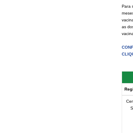
Para 
meses
vacin
as do
vacin
CONFI
CLIQU
Reg
Cen
S