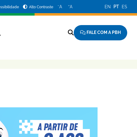
−
+
A
A
EN
PT
ES
ssibilidade
Alto Contraste
FALE COM A PBH
A