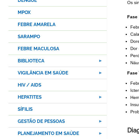
DENGUE
Os si
MPOX
Fase 
FEBRE AMARELA
Feb
Cala
SARAMPO
Dore
FEBRE MACULOSA
Dor
Perd
BIBLIOTECA
Náu
VIGILÂNCIA EM SAÚDE
Fase 
Febr
HIV / AIDS
Icte
HEPATITES
Hemo
Insu
SÍFILIS
Pro
GESTÃO DE PESSOAS
Dia
PLANEJAMENTO EM SAÚDE