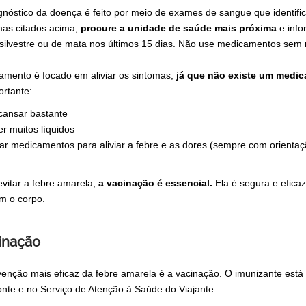
gnóstico da doença é feito por meio de exames de sangue que identifi
mas citados acima,
procure a unidade de saúde mais próxima
e inf
, silvestre ou de mata nos últimos 15 dias. Não use medicamentos s
tamento é focado em aliviar os sintomas,
já que não existe um medic
ortante:
cansar bastante
r muitos líquidos
r medicamentos para aliviar a febre e as dores (sempre com orienta
evitar a febre amarela,
a vacinação é essencial.
Ela é segura e eficaz
m o corpo.
inação
venção mais eficaz da febre amarela é a vacinação. O imunizante está
onte e no Serviço de Atenção à Saúde do Viajante.