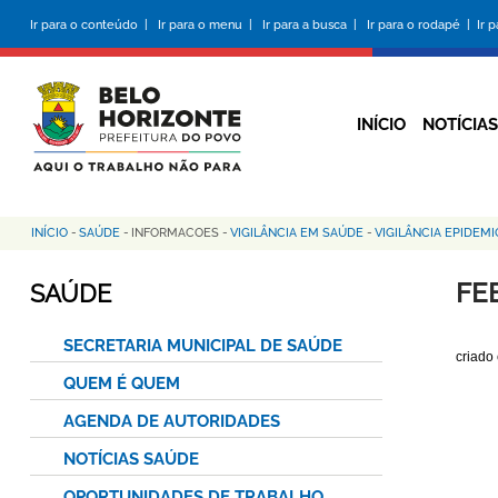
Pular
Ir para o conteúdo |
Ir para o menu |
Ir para a busca |
Ir para o rodapé |
Ir 
para
o
conteúdo
principal
INÍCIO
NOTÍCIAS
INÍCIO
-
SAÚDE
-
INFORMACOES
-
VIGILÂNCIA EM SAÚDE
-
VIGILÂNCIA EPIDEM
Trilha
de
FE
SAÚDE
navegação
SECRETARIA MUNICIPAL DE SAÚDE
criado
QUEM É QUEM
AGENDA DE AUTORIDADES
NOTÍCIAS SAÚDE
OPORTUNIDADES DE TRABALHO