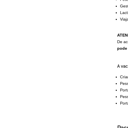
Ges
Lact
Viaj
ATEN
De ac
pode 
A vac
Cria
Pess
Port
Pess
Port