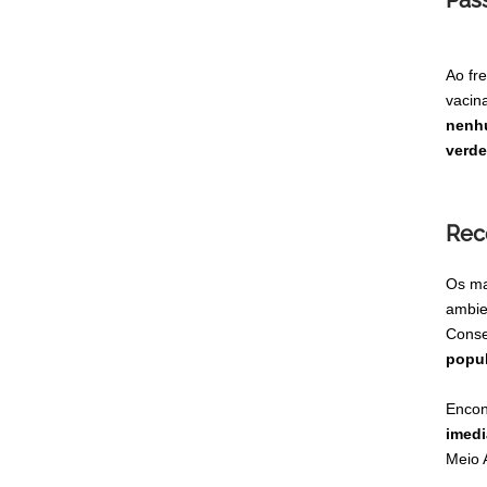
Pas
Ao fr
vacin
nenhu
verde
Rec
Os m
ambie
Conse
popul
Encon
imedi
Meio 