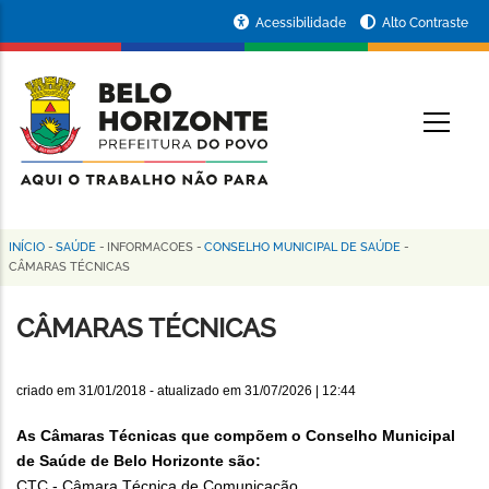
Pular
Portal
Acessibilidade
Alto Contraste
para
da
o
conteúdo
Prefeitura
O
principal
de
Belo
Horizonte
INÍCIO
-
SAÚDE
-
INFORMACOES
-
CONSELHO MUNICIPAL DE SAÚDE
-
Trilha
CÂMARAS TÉCNICAS
de
CÂMARAS TÉCNICAS
navegação
criado em
31/01/2018
- atualizado em
31/07/2026 | 12:44
As Câmaras Técnicas que compõem o Conselho Municipal
de Saúde de Belo Horizonte são:
CTC - Câmara Técnica de Comunicação