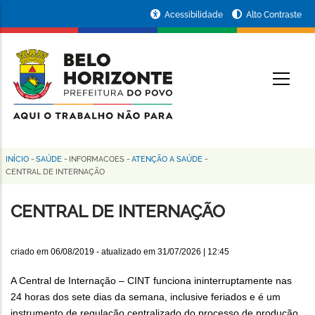
Pular
Portal
Acessibilidade
Alto Contraste
para
da
o
conteúdo
Prefeitura
O
principal
de
Belo
Horizonte
INÍCIO
-
SAÚDE
-
INFORMACOES
-
ATENÇÃO A SAÚDE
-
Trilha
CENTRAL DE INTERNAÇÃO
de
CENTRAL DE INTERNAÇÃO
navegação
criado em
06/08/2019
- atualizado em
31/07/2026 | 12:45
A Central de Internação – CINT funciona ininterruptamente nas
24 horas dos sete dias da semana, inclusive feriados e é um
instrumento de regulação centralizado do processo de produção