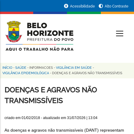
Pular
Portal
Acessibilidade
Alto Contraste
para
da
o
conteúdo
Prefeitura
O
principal
de
Belo
Horizonte
INÍCIO
-
SAÚDE
-
INFORMACOES
-
VIGILÂNCIA EM SAÚDE
-
Trilha
VIGILÂNCIA EPIDEMIOLÓGICA
-
DOENÇAS E AGRAVOS NÃO TRANSMISSÍVEIS
de
DOENÇAS E AGRAVOS NÃO
navegação
TRANSMISSÍVEIS
criado em
01/02/2018
- atualizado em
31/07/2026 | 13:04
As doenças e agravos não transmissíveis (DANT) representam