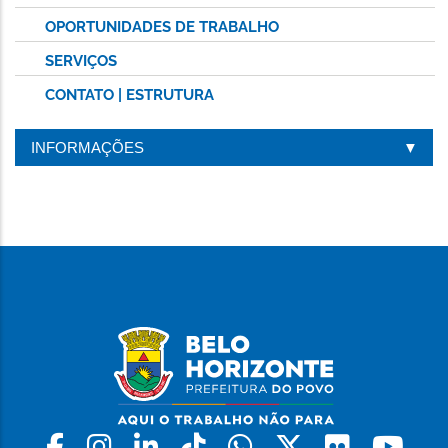
OPORTUNIDADES DE TRABALHO
SERVIÇOS
CONTATO | ESTRUTURA
INFORMAÇÕES
Facebook
Instagram
Linkedin
Tiktok
Whatsapp
X
Flickr
Yo