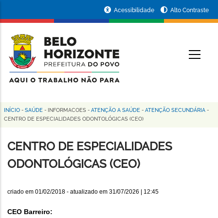
Pular
Portal
Acessibilidade
Alto Contraste
para
da
o
conteúdo
Prefeitura
O
principal
de
Belo
Horizonte
INÍCIO
-
SAÚDE
-
INFORMACOES
-
ATENÇÃO A SAÚDE
-
ATENÇÃO SECUNDÁRIA
-
Trilha
CENTRO DE ESPECIALIDADES ODONTOLÓGICAS (CEO)
de
CENTRO DE ESPECIALIDADES
navegação
ODONTOLÓGICAS (CEO)
criado em
01/02/2018
- atualizado em
31/07/2026 | 12:45
CEO Barreiro: