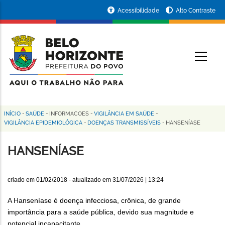
Pular
Portal
Acessibilidade
Alto Contraste
para
da
o
conteúdo
Prefeitura
O
principal
de
Belo
Horizonte
INÍCIO
-
SAÚDE
-
INFORMACOES
-
VIGILÂNCIA EM SAÚDE
-
Trilha
VIGILÂNCIA EPIDEMIOLÓGICA
-
DOENÇAS TRANSMISSÍVEIS
-
HANSENÍASE
de
HANSENÍASE
navegação
criado em
01/02/2018
- atualizado em
31/07/2026 | 13:24
A Hanseníase é doença infecciosa, crônica, de grande
importância para a saúde pública, devido sua magnitude e
potencial incapacitante.