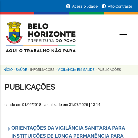
Pular
Portal
Acessibilidade
Alto Contraste
para
da
o
conteúdo
Prefeitura
O
principal
de
Belo
Horizonte
INÍCIO
-
SAÚDE
-
INFORMACOES
-
VIGILÂNCIA EM SAÚDE
-
PUBLICAÇÕES
Trilha
de
PUBLICAÇÕES
navegação
criado em
01/02/2018
- atualizado em
31/07/2026 | 13:14
ORIENTAÇÕES DA VIGILÂNCIA SANITÁRIA PARA
INSTITUIÇÕES DE LONGA PERMANÊNCIA PARA