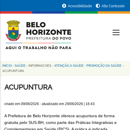
Pular
Portal
Acessibilidade
Alto Contraste
para
da
o
conteúdo
Prefeitura
O
principal
de
Belo
Horizonte
INÍCIO
-
SAÚDE
-
INFORMACOES
-
ATENÇÃO A SAÚDE
-
PROMOÇÃO DA SAÚDE
-
Trilha
ACUPUNTURA
de
ACUPUNTURA
navegação
criado em
09/06/2026
- atualizado em
29/06/2026 | 16:43
A Prefeitura de Belo Horizonte oferece acupuntura de forma
gratuita pelo SUS-BH, como parte das Práticas Integrativas e
Complementares em Saúde (PICS). A prática é indicada