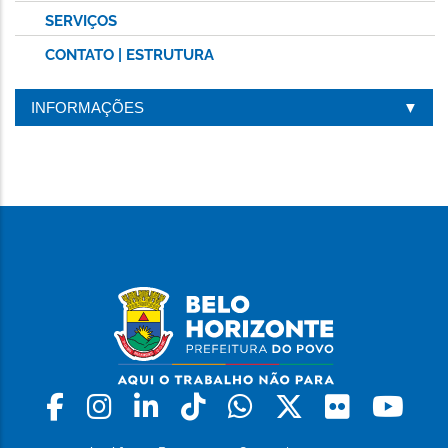
SERVIÇOS
CONTATO | ESTRUTURA
INFORMAÇÕES
Facebook
Instagram
Linkedin
Tiktok
Whatsapp
X
Flickr
Yo