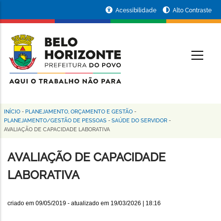
Pular
Portal
Acessibilidade
Alto Contraste
para
da
o
conteúdo
Prefeitura
O
principal
de
Belo
Horizonte
INÍCIO
-
PLANEJAMENTO, ORÇAMENTO E GESTÃO
-
Trilha
PLANEJAMENTO/GESTÃO DE PESSOAS
-
SAÚDE DO SERVIDOR
-
AVALIAÇÃO DE CAPACIDADE LABORATIVA
de
navegação
AVALIAÇÃO DE CAPACIDADE
LABORATIVA
criado em
09/05/2019
- atualizado em
19/03/2026 | 18:16