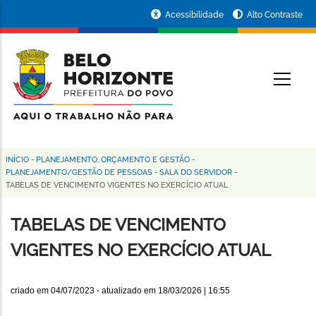
Pular
Portal
Acessibilidade
Alto Contraste
para
da
o
conteúdo
Prefeitura
O
principal
de
Belo
Horizonte
INÍCIO
-
PLANEJAMENTO, ORÇAMENTO E GESTÃO
-
Trilha
PLANEJAMENTO/GESTÃO DE PESSOAS
-
SALA DO SERVIDOR
-
TABELAS DE VENCIMENTO VIGENTES NO EXERCÍCIO ATUAL
de
navegação
TABELAS DE VENCIMENTO
VIGENTES NO EXERCÍCIO ATUAL
criado em
04/07/2023
- atualizado em
18/03/2026 | 16:55