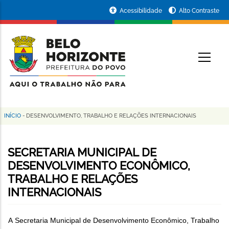
Pular
Portal
Acessibilidade
Alto Contraste
para
da
o
conteúdo
Prefeitura
O
principal
de
Belo
Horizonte
INÍCIO
-
DESENVOLVIMENTO, TRABALHO E RELAÇÕES INTERNACIONAIS
Trilha
de
SECRETARIA MUNICIPAL DE
navegação
DESENVOLVIMENTO ECONÔMICO,
TRABALHO E RELAÇÕES
INTERNACIONAIS
A Secretaria Municipal de Desenvolvimento Econômico, Trabalho