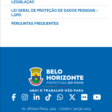
LEGISLAÇÃO
LEI GERAL DE PROTEÇÃO DE DADOS PESSOAIS –
LGPD
PERGUNTAS FREQUENTES
Facebook
Instagram
Linkedin
Tiktok
Whatsapp
X
Flickr
Yo
Av. Afonso Pena, 1212 - Centro | 30130-003