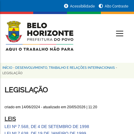
Pular
Portal
Acessibilidade
Alto Contraste
para
da
o
conteúdo
Prefeitura
O
principal
de
Belo
Horizonte
INÍCIO
-
DESENVOLVIMENTO, TRABALHO E RELAÇÕES INTERNACIONAIS
-
Trilha
LEGISLAÇÃO
de
LEGISLAÇÃO
navegação
criado em
14/06/2024
- atualizado em
20/05/2026 | 11:20
LEIS
LEI Nº 7.568, DE 4 DE SETEMBRO DE 1998
LEI Nº 7.638, DE 19 DE JANEIRO DE 1999