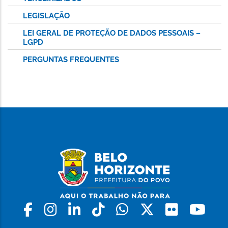
LEGISLAÇÃO
LEI GERAL DE PROTEÇÃO DE DADOS PESSOAIS –
LGPD
PERGUNTAS FREQUENTES
Facebook
Instagram
Linkedin
Tiktok
Whatsapp
X
Flickr
Yo