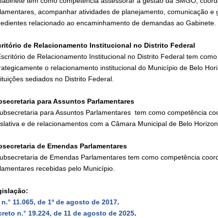
abinete tem como competência assessorar a gestão da SMGO, coorden
lamentares, acompanhar atividades de planejamento, comunicação e g
edientes relacionado ao encaminhamento de demandas ao Gabinete.
ritório de Relacionamento Institucional no Distrito Federal
scritório de Relacionamento Institucional no Distrito Federal tem com
rategicamente o relacionamento institucional do Município de Belo Hor
tituições sediados no Distrito Federal.
secretaria para Assuntos Parlamentares
ubsecretaria para Assuntos Parlamentares tem como competência coo
islativa e de relacionamentos com a Câmara Municipal de Belo Horizo
bsecretaria de Emendas Parlamentares
ubsecretaria de Emendas Parlamentares tem como competência coor
lamentares recebidas pelo Município.
islação:
 n.° 11.065, de 1º de agosto de 2017
.
reto n.° 19.224, de 11 de agosto de 2025
.