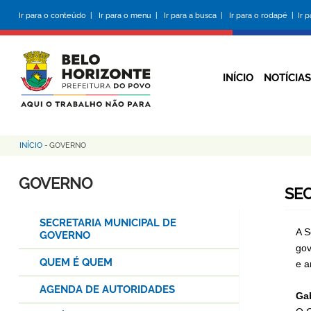
Pular
Ir para o conteúdo |
Ir para o menu |
Ir para a busca |
Ir para o rodapé |
Ir 
para
o
conteúdo
principal
INÍCIO
NOTÍCIAS
INÍCIO
-
GOVERNO
Trilha
de
GOVERNO
SE
navegação
SECRETARIA MUNICIPAL DE
A S
GOVERNO
gov
QUEM É QUEM
e a
AGENDA DE AUTORIDADES
Ga