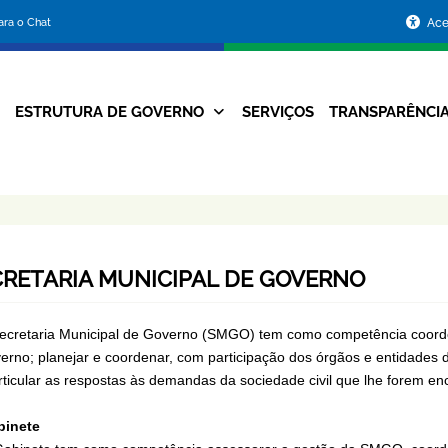
Portal
para o Chat
Ace
da
Prefeitura
ESTRUTURA DE GOVERNO
SERVIÇOS
TRANSPARÊNCI
Navegação
de
Principal
Belo
Horizonte
CRETARIA MUNICIPAL DE GOVERNO
ecretaria Municipal de Governo (SMGO) tem como competência coorden
erno; planejar e coordenar, com participação dos órgãos e entidades do
rticular as respostas às demandas da sociedade civil que lhe forem en
binete