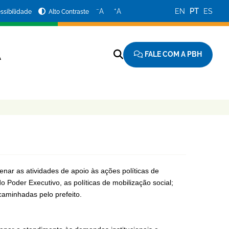
−
+
A
A
EN
PT
ES
ssibilidade
Alto Contraste
FALE COM A PBH
A
ar as atividades de apoio às ações políticas de
 Poder Executivo, as políticas de mobilização social;
caminhadas pelo prefeito.