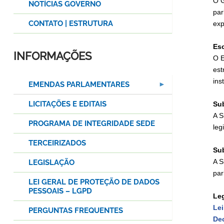
O G
NOTÍCIAS GOVERNO
par
CONTATO | ESTRUTURA
exp
Esc
INFORMAÇÕES
O E
est
ins
EMENDAS PARLAMENTARES
LICITAÇÕES E EDITAIS
Sub
A S
PROGRAMA DE INTEGRIDADE SEDE
leg
TERCEIRIZADOS
Su
A S
LEGISLAÇÃO
par
LEI GERAL DE PROTEÇÃO DE DADOS
PESSOAIS – LGPD
Leg
Lei
PERGUNTAS FREQUENTES
Dec