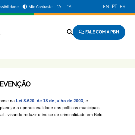
−
+
A
A
EN
PT
ES
ssibilidade
Alto Contraste
FALE COM A PBH
A
REVENÇÃO
 base na
Lei 8.620, de 18 de julho de 2003
, e
planejar a operacionalidade das políticas municipais
al - visando reduzir o índice de criminalidade em Belo