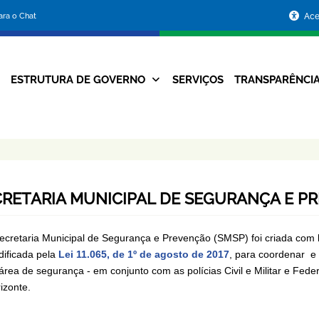
Portal
para o Chat
Ace
da
Prefeitura
ESTRUTURA DE GOVERNO
SERVIÇOS
TRANSPARÊNCI
Navegação
de
Principal
Belo
Horizonte
CRETARIA MUNICIPAL DE SEGURANÇA E P
ecretaria Municipal de Segurança e Prevenção (SMSP) foi criada com
ificada pela
Lei 11.065, de 1º de agosto de 2017
, para coordenar e 
área de segurança - em conjunto com as polícias Civil e Militar e Feder
izonte.