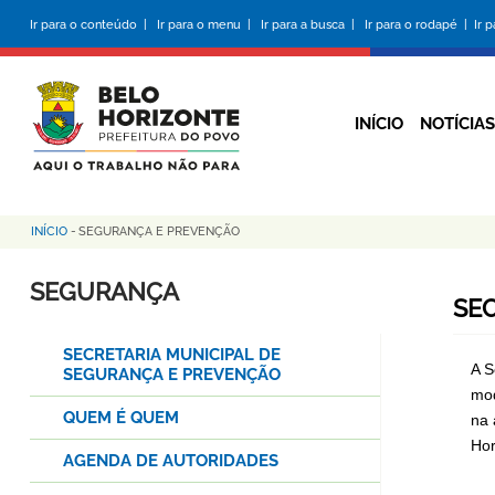
Pular
Ir para o conteúdo |
Ir para o menu |
Ir para a busca |
Ir para o rodapé |
Ir 
para
o
conteúdo
principal
INÍCIO
NOTÍCIAS
INÍCIO
-
SEGURANÇA E PREVENÇÃO
Trilha
de
SEGURANÇA
SE
navegação
SECRETARIA MUNICIPAL DE
A S
SEGURANÇA E PREVENÇÃO
mod
QUEM É QUEM
na 
Hor
AGENDA DE AUTORIDADES