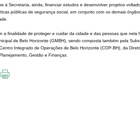
e à Secretaria, ainda, financiar estudos e desenvolver projetos volta
íticas públicas de segurança social, em conjunto com os demais órgão
ade.
 a finalidade de proteger e cuidar da cidade e das pessoas que nela
icipal de Belo Horizonte (GMBH), sendo composta também pela Subsec
Centro Integrado de Operações de Belo Horizonte (COP-BH), da Diretor
Planejamento, Gestão e Finanças.
IMPRIMIR
ESTA
PÁGINA