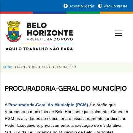
Pular
Portal
Acessibilidade
Alto Contraste
para
da
o
conteúdo
Prefeitura
O
principal
de
Belo
Horizonte
INÍCIO
-
PROCURADORIA-GERAL DO MUNICÍPIO
Trilha
de
PROCURADORIA-GERAL DO MUNICÍPIO
navegação
A
Procuradoria-Geral do Município (PGM)
é o órgão que
representa o município de Belo Horizonte judicialmente. Cabem à
PGM as atividades de consultoria e assessoramento jurídicos ao
Poder Executivo e, privativamente, a execução de dívida ativa
(art. 114 da Lei Orgânica do Município de Belo Horizonte).