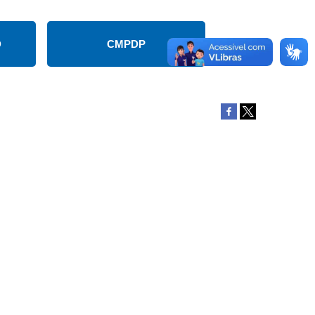
D
CMPDP