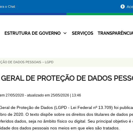
Portal
para o Chat
Ace
da
Prefeitura
ESTRUTURA DE GOVERNO
SERVIÇOS
TRANSPARÊNCI
Navegação
de
Principal
Belo
EÇÃO DE DADOS PESSOAIS – LGPD
Horizonte
I GERAL DE PROTEÇÃO DE DADOS PESS
 em
27/05/2020
- atualizado em
25/05/2026 | 13:46
 Geral de Proteção de Dados (LGPD - Lei Federal nº 13.709) foi publi
bro de 2020. O texto dispõe sobre os direitos dos titulares de dados 
feridos dados, seja no âmbito físico ou digital. Seu principal objetivo
cidade dos dados pessoais nos meios em que eles são tratados.