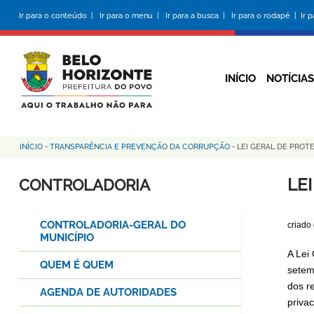
Pular
Ir para o conteúdo |
Ir para o menu |
Ir para a busca |
Ir para o rodapé |
Ir 
para
o
conteúdo
principal
INÍCIO
NOTÍCIAS
INÍCIO
-
TRANSPARÊNCIA E PREVENÇÃO DA CORRUPÇÃO
-
LEI GERAL DE PROT
Trilha
de
LE
CONTROLADORIA
navegação
CONTROLADORIA-GERAL DO
criado
MUNICÍPIO
A Lei
QUEM É QUEM
setem
dos re
AGENDA DE AUTORIDADES
priva