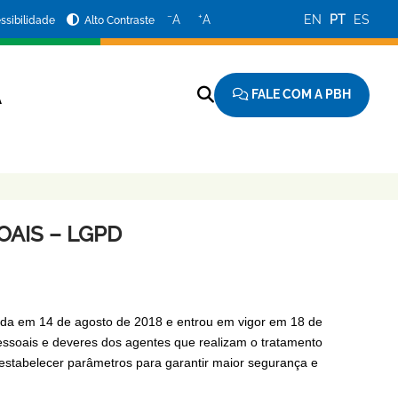
−
+
A
A
EN
PT
ES
ssibilidade
Alto Contraste
FALE COM A PBH
A
OAIS – LGPD
cada em 14 de agosto de 2018 e entrou em vigor em 18 de
pessoais e deveres dos agentes que realizam o tratamento
 é estabelecer parâmetros para garantir maior segurança e