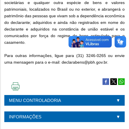
societárias e qualquer outra espécie de bens e valores
patrimoniais, localizados no Brasil ou no exterior, e abrangerá o
patrimônio das pessoas que vivam sob a dependência econômica
do declarante; adquiridos e ainda não registrados em nome do
declarante e adquiridos na constância de união estável e os
comunicados por força do regime de bens estipulado para o
casamento.
Para outras informações, ligue para (31) 3246-0265 ou envie
uma mensagem para o e-mail: declarabens@pbh.gov.br.
IMPRIMIR
ESTA
MENU CONTROLADORIA
PÁGINA
INFORMAÇÕES