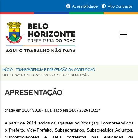
Pular
Portal
Acessibilidade
Alto Contraste
para
da
o
conteúdo
Prefeitura
O
principal
de
Belo
Horizonte
INÍCIO
-
TRANSPARÊNCIA E PREVENÇÃO DA CORRUPÇÃO
-
Trilha
DECLARACAO DE BENS E VALORES
-
APRESENTAÇÃO
de
APRESENTAÇÃO
navegação
criado em
20/04/2018
- atualizado em
24/07/2026 | 16:27
A partir de 2014, todos os agentes políticos (aqui compreendidos
o Prefeito, Vice-Prefeito, Subsecretários, Subscretários Adjuntos,
Subcontroladores e seus correlatos nas entidades da