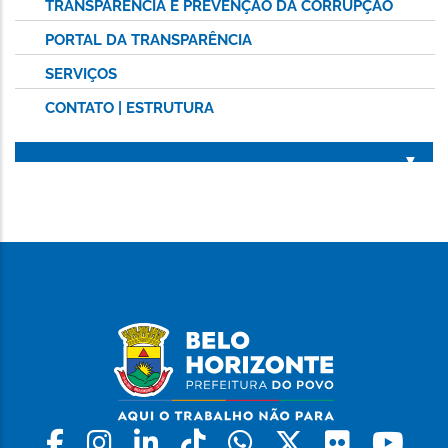
TRANSPARÊNCIA E PREVENÇÃO DA CORRUPÇÃO
PORTAL DA TRANSPARÊNCIA
SERVIÇOS
CONTATO | ESTRUTURA
Facebook
Instagram
Linkedin
Tiktok
Whatsapp
X
Flickr
Yo