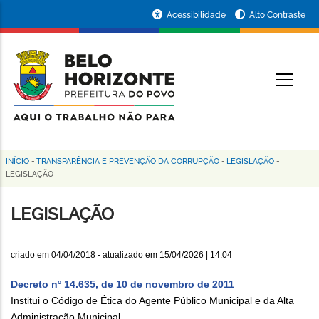
Pular
Portal
Acessibilidade
Alto Contraste
para
da
o
conteúdo
Prefeitura
O
principal
de
Belo
Horizonte
INÍCIO
-
TRANSPARÊNCIA E PREVENÇÃO DA CORRUPÇÃO
-
LEGISLAÇÃO
-
Trilha
LEGISLAÇÃO
de
LEGISLAÇÃO
navegação
criado em
04/04/2018
- atualizado em
15/04/2026 | 14:04
Decreto nº 14.635, de 10 de novembro de 2011
Institui o Código de Ética do Agente Público Municipal e da Alta
Administração Municipal.