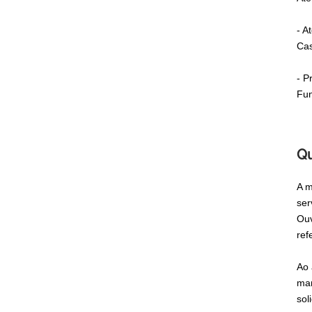
- A
Cas
- P
Fun
Qu
A m
ser
Ouv
ref
Ao 
man
sol