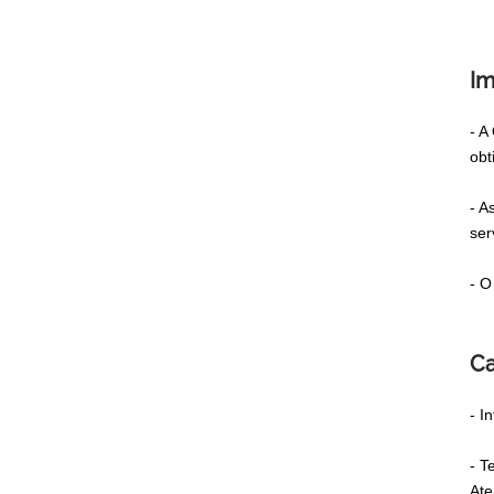
Im
- A
obt
- A
ser
- O
Ca
- I
- T
Ate