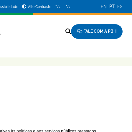
−
+
A
A
EN
PT
ES
ssibilidade
Alto Contraste
FALE COM A PBH
A
ivas às políticas e aos serviços públicos prestados