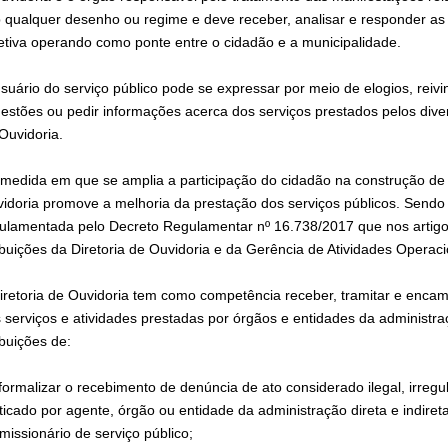
 qualquer desenho ou regime e deve receber, analisar e responder as
etiva operando como ponte entre o cidadão e a municipalidade.
suário do serviço público pode se expressar por meio de elogios, reivi
estões ou pedir informações acerca dos serviços prestados pelos dive
Ouvidoria.
medida em que se amplia a participação do cidadão na construção de
idoria promove a melhoria da prestação dos serviços públicos. Sendo 
ulamentada pelo Decreto Regulamentar nº 16.738/2017 que nos artigos
ibuições da Diretoria de Ouvidoria e da Gerência de Atividades Operaci
iretoria de Ouvidoria tem como competência receber, tramitar e encam
 serviços e atividades prestadas por órgãos e entidades da administra
ibuições de:
 formalizar o recebimento de denúncia de ato considerado ilegal, irregu
ticado por agente, órgão ou entidade da administração direta e indire
missionário de serviço público;