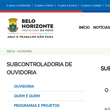
Pular
Ir para o conteúdo |
Ir para o menu |
Ir para a busca |
Ir para o rodapé |
Ir 
para
o
conteúdo
principal
INÍCIO
NOTÍCIAS
INÍCIO
-
OUVIDORIA
Trilha
de
SUBCONTROLADORIA DE
SU
navegação
OUVIDORIA
OUVIDORIA
O 
QUEM É QUEM
PROGRAMAS E PROJETOS
A O