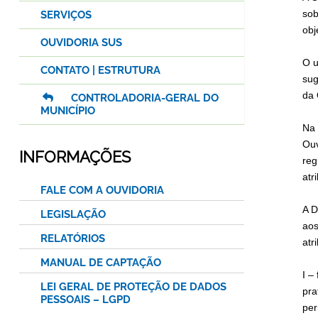
sob
SERVIÇOS
obj
OUVIDORIA SUS
O u
CONTATO | ESTRUTURA
sug
da 
CONTROLADORIA-GERAL DO
MUNICÍPIO
Na 
Ouv
INFORMAÇÕES
reg
atr
FALE COM A OUVIDORIA
A D
LEGISLAÇÃO
aos
RELATÓRIOS
atr
MANUAL DE CAPTAÇÃO
I –
LEI GERAL DE PROTEÇÃO DE DADOS
pra
PESSOAIS – LGPD
per