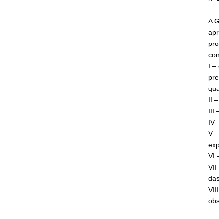
A G
apr
pro
con
I –
pre
qua
II 
III
IV 
V –
exp
VI 
VII
das
VII
obs