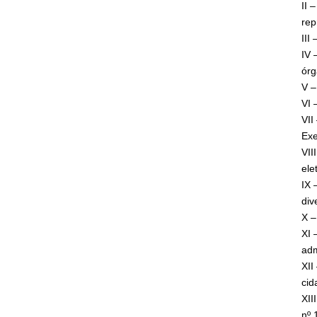
II 
rep
III
IV 
órg
V –
VI 
VII
Exe
VII
ele
IX 
div
X –
XI 
adm
XII
cid
XII
nº 