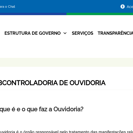
Portal
para o Chat
Ace
da
Prefeitura
ESTRUTURA DE GOVERNO
SERVIÇOS
TRANSPARÊNCI
Navegação
de
Principal
Belo
Horizonte
BCONTROLADORIA DE OUVIDORIA
que é e o que faz a Ouvidoria?
uvidoria é o órgão responsável pelo tratamento das manifestações relat