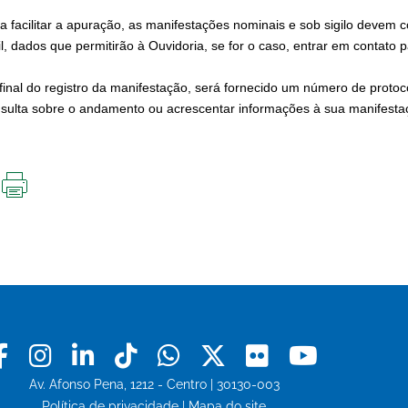
a facilitar a apuração, as manifestações nominais e sob sigilo devem 
l, dados que permitirão à Ouvidoria, se for o caso, entrar em contato 
final do registro da manifestação, será fornecido um número de proto
sulta sobre o andamento ou acrescentar informações à sua manifesta
IMPRIMIR
ESTA
PÁGINA
Facebook
Instagram
Linkedin
Tiktok
Whatsapp
X
Flickr
Youtu
Av. Afonso Pena, 1212 - Centro | 30130-003
Política de privacidade
|
Mapa do site