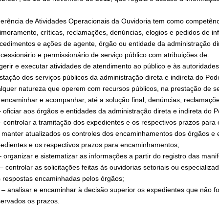
erência de Atividades Operacionais da Ouvidoria tem como competênc
imoramento, críticas, reclamações, denúncias, elogios e pedidos de i
cedimentos e ações de agente, órgão ou entidade da administração dir
cessionário e permissionário de serviço público com atribuições de:
 gerir e executar atividades de atendimento ao público e às autoridades
stação dos serviços públicos da administração direta e indireta do P
lquer natureza que operem com recursos públicos, na prestação de se
– encaminhar e acompanhar, até a solução final, denúncias, reclamaçõ
 – oficiar aos órgãos e entidades da administração direta e indireta do
– controlar a tramitação dos expedientes e os respectivos prazos par
 manter atualizados os controles dos encaminhamentos dos órgãos e e
edientes e os respectivos prazos para encaminhamentos;
– organizar e sistematizar as informações a partir do registro das man
 – controlar as solicitações feitas às ouvidorias setoriais ou especia
 respostas encaminhadas pelos órgãos;
I – analisar e encaminhar à decisão superior os expedientes que não 
ervados os prazos.