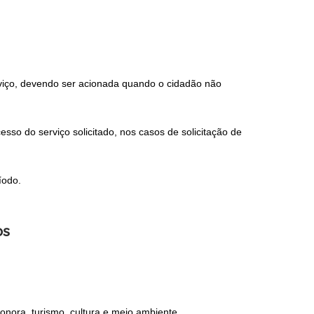
erviço, devendo ser acionada quando o cidadão não
so do serviço solicitado, nos casos de solicitação de
íodo.
os
onora, turismo, cultura e meio ambiente.