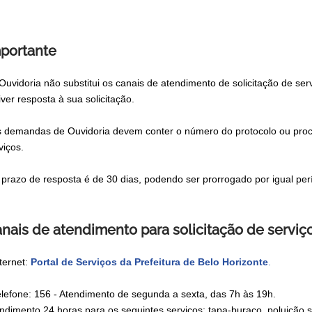
portante
 Ouvidoria não substitui os canais de atendimento de solicitação de s
iver resposta à sua solicitação.
s demandas de Ouvidoria devem conter o número do protocolo ou proces
viços.
 prazo de resposta é de 30 dias, podendo ser prorrogado por igual per
nais de atendimento para solicitação de serviç
nternet:
Portal de Serviços da Prefeitura de Belo Horizonte
.
elefone: 156 - Atendimento de segunda a sexta, das 7h às 19h.
ndimento 24 horas para os seguintes serviços: tapa-buraco, poluição s