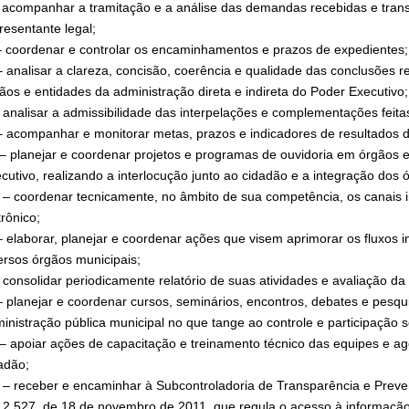
– acompanhar a tramitação e a análise das demandas recebidas e trans
resentante legal;
 – coordenar e controlar os encaminhamentos e prazos de expedientes;
– analisar a clareza, concisão, coerência e qualidade das conclusões r
ãos e entidades da administração direta e indireta do Poder Executivo;
 analisar a admissibilidade das interpelações e complementações feita
– acompanhar e monitorar metas, prazos e indicadores de resultados d
 – planejar e coordenar projetos e programas de ouvidoria em órgãos e
cutivo, realizando a interlocução junto ao cidadão e a integração dos 
I – coordenar tecnicamente, no âmbito de sua competência, os canais i
trônico;
– elaborar, planejar e coordenar ações que visem aprimorar os fluxos 
ersos órgãos municipais;
 consolidar periodicamente relatório de suas atividades e avaliação da
– planejar e coordenar cursos, seminários, encontros, debates e pesq
inistração pública municipal no que tange ao controle e participação s
 – apoiar ações de capacitação e treinamento técnico das equipes e a
adão;
I – receber e encaminhar à Subcontroladoria de Transparência e Preve
12.527, de 18 de novembro de 2011, que regula o acesso à informação