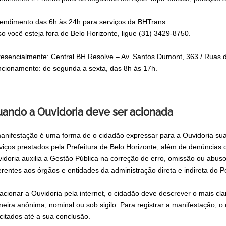
tendimento das 6h às 24h para serviços da BHTrans.
o você esteja fora de Belo Horizonte, ligue (31) 3429-8750.
resencialmente: Central BH Resolve – Av. Santos Dumont, 363 / Ruas 
cionamento: de segunda a sexta, das 8h às 17h.
ando a Ouvidoria deve ser acionada
anifestação é uma forma de o cidadão expressar para a Ouvidoria suas
viços prestados pela Prefeitura de Belo Horizonte, além de denúncias
idoria auxilia a Gestão Pública na correção de erro, omissão ou abus
erentes aos órgãos e entidades da administração direta e indireta do P
acionar a Ouvidoria pela internet, o cidadão deve descrever o mais c
eira anônima, nominal ou sob sigilo. Para registrar a manifestação, 
icitados até a sua conclusão.