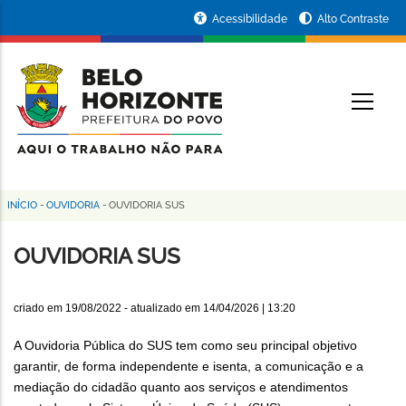
Pular
Portal
Acessibilidade
Alto Contraste
para
da
o
conteúdo
Prefeitura
O
principal
de
Belo
Horizonte
INÍCIO
-
OUVIDORIA
-
OUVIDORIA SUS
Trilha
de
OUVIDORIA SUS
navegação
criado em
19/08/2022
- atualizado em
14/04/2026 | 13:20
A Ouvidoria Pública do SUS tem como seu principal objetivo
garantir, de forma independente e isenta, a comunicação e a
mediação do cidadão quanto aos serviços e atendimentos