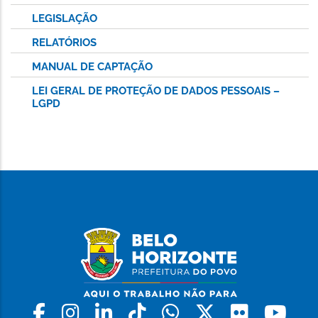
LEGISLAÇÃO
RELATÓRIOS
MANUAL DE CAPTAÇÃO
LEI GERAL DE PROTEÇÃO DE DADOS PESSOAIS –
LGPD
Facebook
Instagram
Linkedin
Tiktok
Whatsapp
X
Flickr
Yo