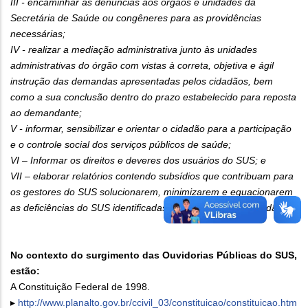
III - encaminhar as denúncias aos órgãos e unidades da
Secretária de Saúde ou congêneres para as providências
necessárias;
IV - realizar a mediação administrativa junto às unidades
administrativas do órgão com vistas à correta, objetiva e ágil
instrução das demandas apresentadas pelos cidadãos, bem
como a sua conclusão dentro do prazo estabelecido para reposta
ao demandante;
V - informar, sensibilizar e orientar o cidadão para a participação
e o controle social dos serviços públicos de saúde;
VI – Informar os direitos e deveres dos usuários do SUS; e
VII – elaborar relatórios contendo subsídios que contribuam para
os gestores do SUS solucionarem, minimizarem e equacionarem
as deficiências do SUS identificadas e apontadas pelo cidadão.
No contexto do surgimento das Ouvidorias Públicas do SUS,
estão:
A Constituição Federal de 1998.
▸
http://www.planalto.gov.br/ccivil_03/constituicao/constituicao.htm