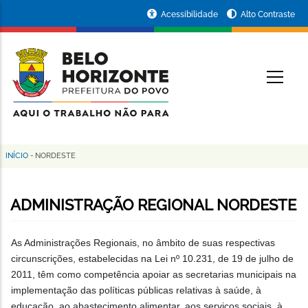
Pular
Portal
Acessibilidade
Alto Contraste
para
da
o
conteúdo
Prefeitura
O
principal
de
Belo
Horizonte
INÍCIO
-
NORDESTE
Trilha
de
ADMINISTRAÇÃO REGIONAL NORDESTE
navegação
As Administrações Regionais, no âmbito de suas respectivas
circunscrições, estabelecidas na Lei nº 10.231, de 19 de julho de
2011, têm como competência apoiar as secretarias municipais na
implementação das políticas públicas relativas à saúde, à
educação, ao abastecimento alimentar, aos serviços sociais, à