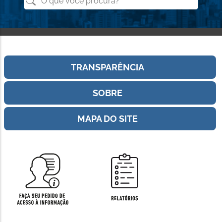
no
Portal
da
Transparência
TRANSPARÊNCIA
SOBRE
MAPA DO SITE