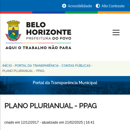
Pular
Portal
Acessibilidade
Alto Contraste
para
da
o
conteúdo
Prefeitura
O
principal
de
Belo
Horizonte
INÍCIO
-
PORTAL DA TRANSPARÊNCIA
-
CONTAS PÚBLICAS
-
Trilha
PLANO PLURIANUAL - PPAG
de
Portal da Transparência Municipal
navegação
PLANO PLURIANUAL - PPAG
criado em
12/12/2017
- atualizado em
21/02/2025 | 16:41