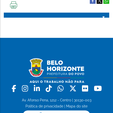
IMPRIMIR
ESTA
PÁGINA
Facebook
Instagram
Linkedin
Tiktok
Whatsapp
X
Flickr
Yo
Av. Afonso Pena, 1212 - Centro | 30130-003
Política de privacidade
|
Mapa do site