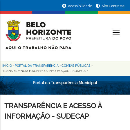
Pular
Portal
Acessibilidade
Alto Contraste
para
da
o
conteúdo
Prefeitura
O
principal
de
Belo
Horizonte
INÍCIO
-
PORTAL DA TRANSPARÊNCIA
-
CONTAS PÚBLICAS
-
Trilha
TRANSPARÊNCIA E ACESSO À INFORMAÇÃO - SUDECAP
de
Portal da Transparência Municipal
navegação
TRANSPARÊNCIA E ACESSO À
INFORMAÇÃO - SUDECAP