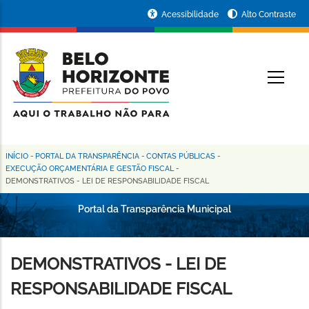
Pular
Portal
Acessibilidade
Alto Contraste
para
da
o
conteúdo
Prefeitura
O
principal
de
Belo
Horizonte
INÍCIO
-
PORTAL DA TRANSPARÊNCIA
-
CONTAS PÚBLICAS
-
Trilha
EXECUÇÃO ORÇAMENTÁRIA E GESTÃO FISCAL
-
DEMONSTRATIVOS - LEI DE RESPONSABILIDADE FISCAL
de
navegação
Portal da Transparência Municipal
DEMONSTRATIVOS - LEI DE
RESPONSABILIDADE FISCAL