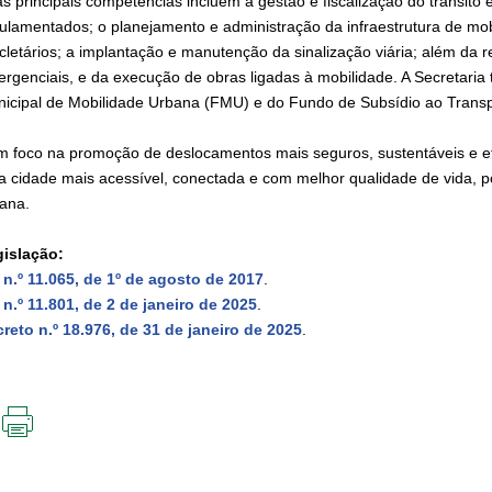
s principais competências incluem a gestão e fiscalização do trânsito e
ulamentados; o planejamento e administração da infraestrutura de mobi
icletários; a implantação e manutenção da sinalização viária; além da
rgenciais, e da execução de obras ligadas à mobilidade. A Secretari
icipal de Mobilidade Urbana (FMU) e do Fundo de Subsídio ao Transp
 foco na promoção de deslocamentos mais seguros, sustentáveis e ef
 cidade mais acessível, conectada e com melhor qualidade de vida, 
ana.
islação:
 n.º 11.065, de 1º de agosto de 2017
.
 n.º 11.801, de 2 de janeiro de 2025
.
reto n.º 18.976, de 31 de janeiro de 2025
.
IMPRIMIR
ESTA
PÁGINA