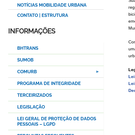
Sua
NOTÍCIAS MOBILIDADE URBANA
reg
bic
CONTATO | ESTRUTURA
eme
Mun
INFORMAÇÕES
Com
BHTRANS
uma
urb
SUMOB
Leg
COMURB
Lei
PROGRAMA DE INTEGRIDADE
Lei
Dec
TERCEIRIZADOS
LEGISLAÇÃO
LEI GERAL DE PROTEÇÃO DE DADOS
PESSOAIS – LGPD