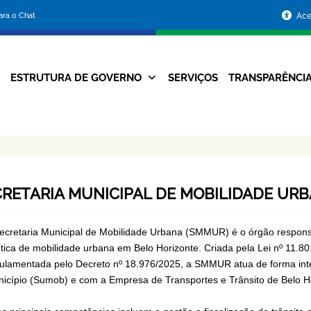
Portal
para o Chat
Ace
da
Prefeitura
ESTRUTURA DE GOVERNO
SERVIÇOS
TRANSPARÊNCI
Navegação
de
Principal
Belo
Horizonte
CRETARIA MUNICIPAL DE MOBILIDADE UR
ecretaria Municipal de Mobilidade Urbana (SMMUR) é o órgão responsáv
ítica de mobilidade urbana em Belo Horizonte. Criada pela Lei nº 11.80
ulamentada pelo Decreto nº 18.976/2025, a SMMUR atua de forma int
icípio (Sumob) e com a Empresa de Transportes e Trânsito de Belo 