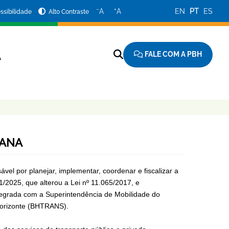
−
+
A
A
EN
PT
ES
ssibilidade
Alto Contraste
FALE COM A PBH
A
BANA
el por planejar, implementar, coordenar e fiscalizar a
1/2025, que alterou a Lei nº 11.065/2017, e
egrada com a Superintendência de Mobilidade do
Horizonte (BHTRANS).