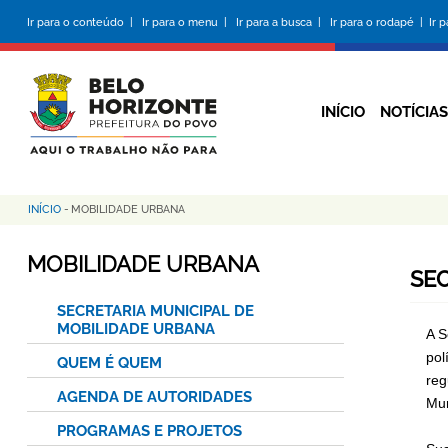
Pular
Ir para o conteúdo |
Ir para o menu |
Ir para a busca |
Ir para o rodapé |
Ir 
para
o
conteúdo
principal
INÍCIO
NOTÍCIAS
INÍCIO
-
MOBILIDADE URBANA
Trilha
de
MOBILIDADE URBANA
SE
navegação
SECRETARIA MUNICIPAL DE
MOBILIDADE URBANA
A S
pol
QUEM É QUEM
reg
AGENDA DE AUTORIDADES
Mun
PROGRAMAS E PROJETOS