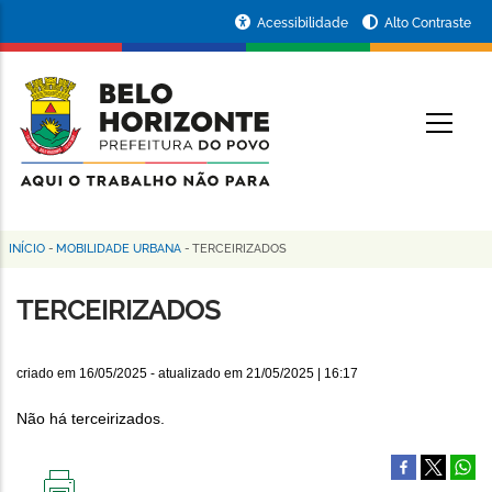
Pular
Portal
Acessibilidade
Alto Contraste
para
da
o
conteúdo
Prefeitura
O
principal
de
Belo
Horizonte
INÍCIO
-
MOBILIDADE URBANA
-
TERCEIRIZADOS
Trilha
de
TERCEIRIZADOS
navegação
criado em
16/05/2025
- atualizado em
21/05/2025 | 16:17
Não há terceirizados.