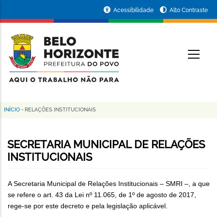
Pular
Portal
Acessibilidade
Alto Contraste
para
da
o
conteúdo
Prefeitura
O
principal
de
Belo
Horizonte
INÍCIO
-
RELAÇÕES INSTITUCIONAIS
Trilha
de
SECRETARIA MUNICIPAL DE RELAÇÕES
navegação
INSTITUCIONAIS
A Secretaria Municipal de Relações Institucionais – SMRI –, a que
se refere o art. 43 da Lei nº 11.065, de 1º de agosto de 2017,
rege-se por este decreto e pela legislação aplicável.