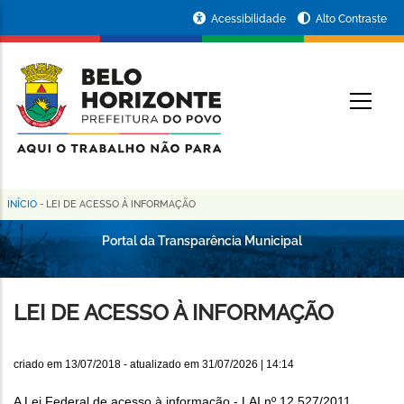
Pular
Portal
Acessibilidade
Alto Contraste
para
da
o
conteúdo
Prefeitura
O
principal
de
Belo
Horizonte
INÍCIO
-
LEI DE ACESSO À INFORMAÇÃO
Trilha
de
Portal da Transparência Municipal
navegação
LEI DE ACESSO À INFORMAÇÃO
criado em
13/07/2018
- atualizado em
31/07/2026 | 14:14
A Lei Federal de acesso à informação - LAI nº 12.527/2011