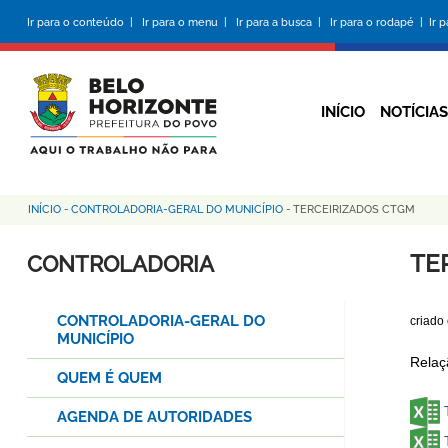
Pular
Ir para o conteúdo |
Ir para o menu |
Ir para a busca |
Ir para o rodapé |
Ir 
para
o
conteúdo
principal
INÍCIO
NOTÍCIAS
INÍCIO
-
CONTROLADORIA-GERAL DO MUNICÍPIO
-
TERCEIRIZADOS CTGM
Trilha
de
TE
CONTROLADORIA
navegação
CONTROLADORIA-GERAL DO
criado
MUNICÍPIO
Relaç
QUEM É QUEM
AGENDA DE AUTORIDADES