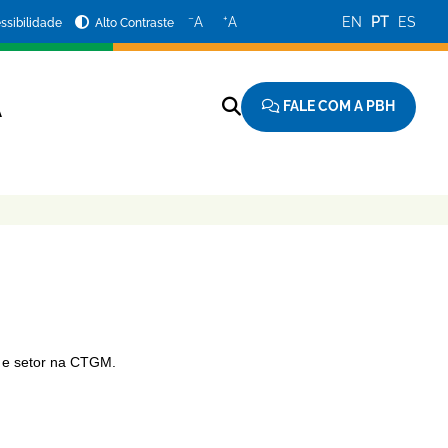
−
+
A
A
EN
PT
ES
ssibilidade
Alto Contraste
FALE COM A PBH
A
r e setor na CTGM.