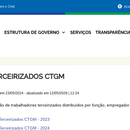
Portal
para o Chat
Ace
da
Prefeitura
ESTRUTURA DE GOVERNO
SERVIÇOS
TRANSPARÊNCI
Navegação
de
Principal
Belo
Horizonte
RCEIRIZADOS CTGM
 em
23/05/2024
- atualizado em
12/05/2026 | 12:24
ão de trabalhadores terceirizados distribuídos por função, empregado
Terceirizados CTGM - 2023
Terceirizados CTGM - 2024