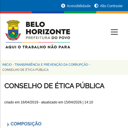
Pular
Portal
Acessibilidade
Alto Contraste
para
da
o
conteúdo
Prefeitura
O
principal
de
Belo
Horizonte
INÍCIO
-
TRANSPARÊNCIA E PREVENÇÃO DA CORRUPÇÃO
-
Trilha
CONSELHO DE ÉTICA PÚBLICA
de
CONSELHO DE ÉTICA PÚBLICA
navegação
criado em
16/04/2019
- atualizado em
15/04/2026 | 14:10
COMPOSIÇÃO